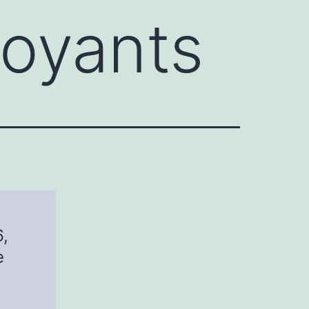
voyants
6,
e