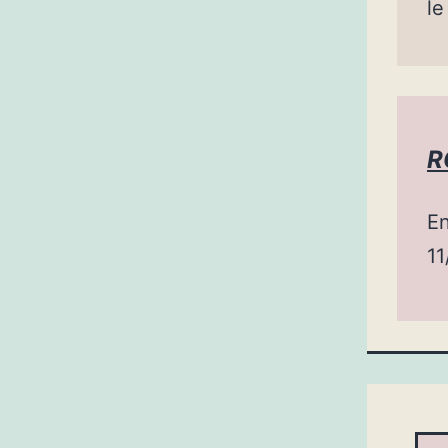
le
R
En
11