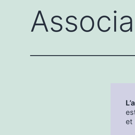
Associa
L’
es
et