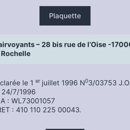
Plaquette
airvoyants – 28 bis rue de l’Oise -170
 Rochelle
er
0
clarée le 1
juillet 1996 N
3/03753 J.O
 24/7/1996
A : WL73001057
RET : 410 110 225 00043.