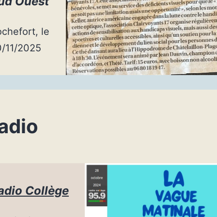
ud Ouest
chefort, le
0/11/2025
adio
adio Collège