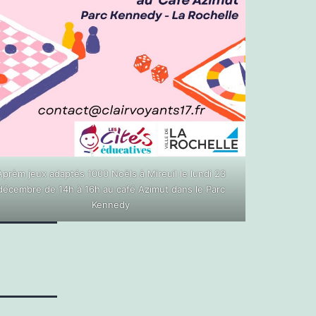
Aprèm jeux adaptés 1000 Noëls à Mireuil le lundi 23
décembre de 14h à 16h au café Azimut dans le Parc
Kennedy