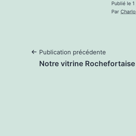
Publié le
1
Par
Charlo
Navigation
Publication précédente
Notre vitrine Rochefortaise
de
l’article