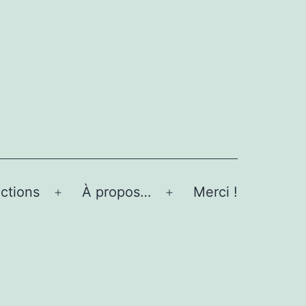
ctions
À propos…
Merci !
Ouvrir
Ouvrir
le
le
menu
menu