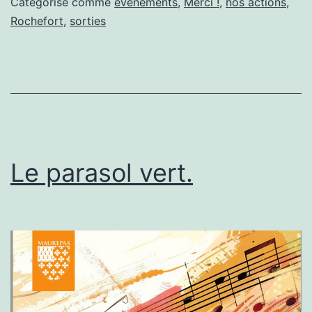
Catégorisé comme
événements
,
Merci !
,
nos actions
,
Rochefort
,
sorties
Le parasol vert.